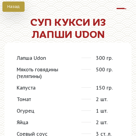
Назад
Октрыт
СУП КУКСИ ИЗ
ЛАПШИ UDON
Лапша Udon
300 гр.
Мякоть говядины
500 гр.
(телятины)
Капуста
150 гр.
Томат
2 шт.
Огурец
1 шт.
Яйца
2 шт.
Соевый соус
3 ст. л.