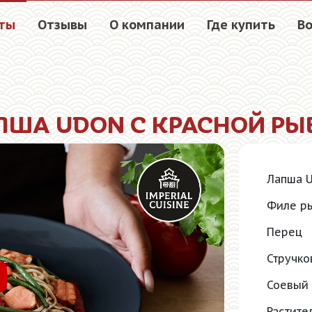
ты
Отзывы
О компании
Где купить
Во
ПША UDON С КРАСНОЙ РЫ
Лапша 
Филе р
Перец
Стручко
отреть видео
Соевый 
Растите