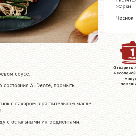
жарки
Чеснок
Отварить 
несолёной
оевом соусе.
минут
помеш
о состояния Al Dente, промыть
нок с сахаром в растительном масле,
.
ду с остальными ингредиентами.