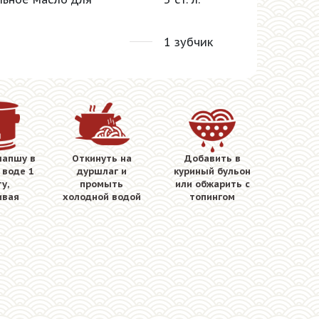
1 зубчик
лапшу в
Откинуть на
Добавить в
 воде 1
дуршлаг и
куриный бульон
у,
промыть
или обжарить с
ивая
холодной водой
топингом