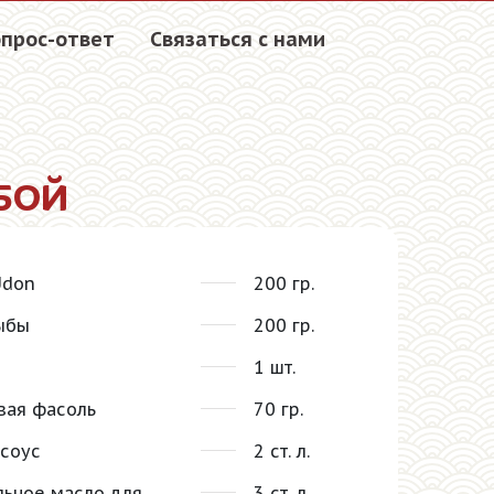
прос-ответ
Связаться с нами
БОЙ
Udon
200 гр.
ыбы
200 гр.
1 шт.
вая фасоль
70 гр.
соус
2 ст. л.
льное масло для
3 ст. л.