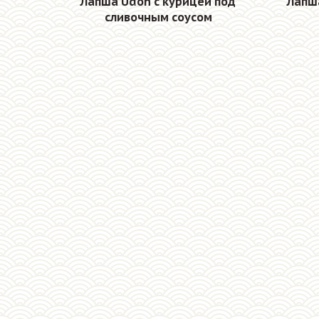
Лапша Udon с курицей под
Лапш
сливочным соусом