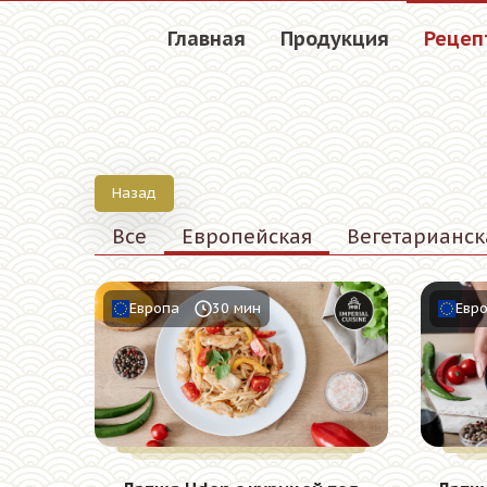
Главная
Продукция
Рецеп
Назад
Все
Европейская
Вегетарианск
Европа
30 мин
Евр