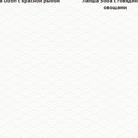
а Udon с красной рыбой
Лапша Soba с говядин
овощами